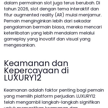
dalam permainan slot juga terus berubah. Di
tahun 2026, slot dengan tema interaktif dan
fitur augmented reality (AR) mulai menjamur.
Pemain menginginkan lebih dari sekadar
pengalaman bermain biasa, mereka mencari
keterlibatan yang lebih mendalam melalui
gameplay yang inovatif dan visual yang
mengesankan.
Keamanan dan
Kepercayaan di
LUXURY12
Keamanan adalah faktor penting bagi pemain
yang memilih platform perjudian. LUXURY12
telah mengambil langkah-langkah signifikan