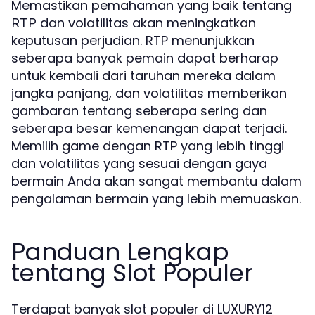
Memastikan pemahaman yang baik tentang
dan volatilitas akan meningkatkan
RTP
keputusan perjudian. RTP menunjukkan
seberapa banyak pemain dapat berharap
untuk kembali dari taruhan mereka dalam
jangka panjang, dan volatilitas memberikan
gambaran tentang seberapa sering dan
seberapa besar kemenangan dapat terjadi.
Memilih game dengan RTP yang lebih tinggi
dan volatilitas yang sesuai dengan gaya
bermain Anda akan sangat membantu dalam
pengalaman bermain yang lebih memuaskan.
Panduan Lengkap
tentang Slot Populer
Terdapat banyak slot populer di LUXURY12