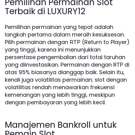
Pemilihan Permainan Slot
Terbaik di LUXURY12
Pemilihan permainan yang tepat adalah
langkah pertama dalam meraih kesuksesan.
Pilih permainan dengan
(Return to Player)
RTP
yang tinggi, karena ini menunjukkan
persentase pengembalian dari total taruhan
yang diinvestasikan. Permainan dengan RTP di
atas 95% biasanya dianggap baik. Selain itu,
kenali juga volatilitas permainan; slot dengan
volatilitas rendah menawarkan frekuensi
kemenangan yang lebih tinggi, meskipun
dengan pembayaran yang lebih kecil.
Manajemen Bankroll untuk
Pemain Slot