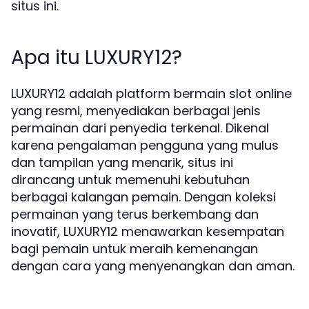
situs ini.
Apa itu LUXURY12?
LUXURY12 adalah platform bermain slot online
yang resmi, menyediakan berbagai jenis
permainan dari penyedia terkenal. Dikenal
karena pengalaman pengguna yang mulus
dan tampilan yang menarik, situs ini
dirancang untuk memenuhi kebutuhan
berbagai kalangan pemain. Dengan koleksi
permainan yang terus berkembang dan
inovatif, LUXURY12 menawarkan kesempatan
bagi pemain untuk meraih kemenangan
dengan cara yang menyenangkan dan aman.