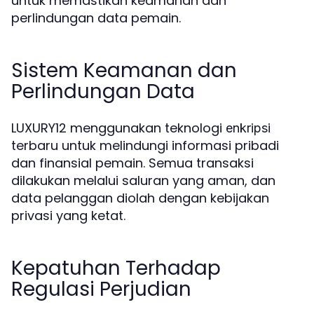
untuk memastikan keamanan dan
perlindungan data pemain.
Sistem Keamanan dan
Perlindungan Data
LUXURY12 menggunakan teknologi
enkripsi
terbaru untuk melindungi informasi pribadi
dan finansial pemain. Semua transaksi
dilakukan melalui saluran yang aman, dan
data pelanggan diolah dengan kebijakan
privasi yang ketat.
Kepatuhan Terhadap
Regulasi Perjudian