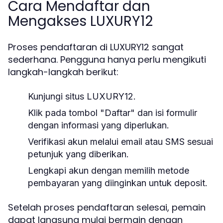
Cara Mendaftar dan
Mengakses LUXURY12
Proses pendaftaran di LUXURY12 sangat
sederhana. Pengguna hanya perlu mengikuti
langkah-langkah berikut:
Kunjungi situs LUXURY12.
Klik pada tombol "Daftar" dan isi formulir
dengan informasi yang diperlukan.
Verifikasi akun melalui email atau SMS sesuai
petunjuk yang diberikan.
Lengkapi akun dengan memilih metode
pembayaran yang diinginkan untuk deposit.
Setelah proses pendaftaran selesai, pemain
dapat langsung mulai bermain dengan