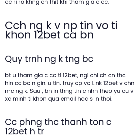
cc ri ro khng cn thit khi tham gia c cc.
Cch ng k v np tin vo ti
khon 12bet ca bn
Quy trnh ng k tng bc
bt u tham gia c cc ti 12bet, ngi chi ch cn thc
hin cc bc n gin. u tin, truy cp vo Link 12bet v chn
mc ng k. Sau , bn in thng tin c nhn theo yu cu v
xc minh ti khon qua email hoc s in thoi.
Cc phng thc thanh ton c
12bet h tr