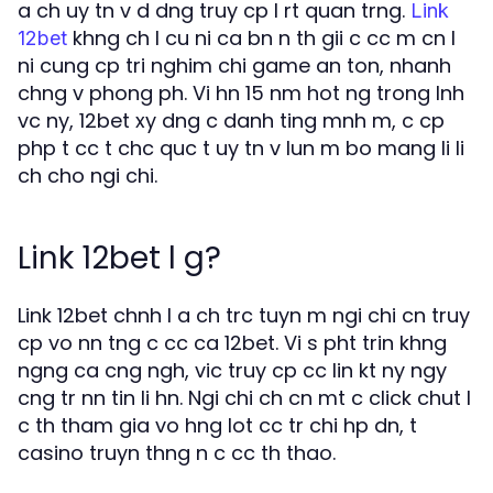
a ch uy tn v d dng truy cp l rt quan trng.
Link
khng ch l cu ni ca bn n th gii c cc m cn l
12bet
ni cung cp tri nghim chi game an ton, nhanh
chng v phong ph. Vi hn 15 nm hot ng trong lnh
vc ny, 12bet xy dng c danh ting mnh m, c cp
php t cc t chc quc t uy tn v lun m bo mang li li
ch cho ngi chi.
Link 12bet l g?
Link 12bet chnh l a ch trc tuyn m ngi chi cn truy
cp vo nn tng c cc ca 12bet. Vi s pht trin khng
ngng ca cng ngh, vic truy cp cc lin kt ny ngy
cng tr nn tin li hn. Ngi chi ch cn mt c click chut l
c th tham gia vo hng lot cc tr chi hp dn, t
casino truyn thng n c cc th thao.