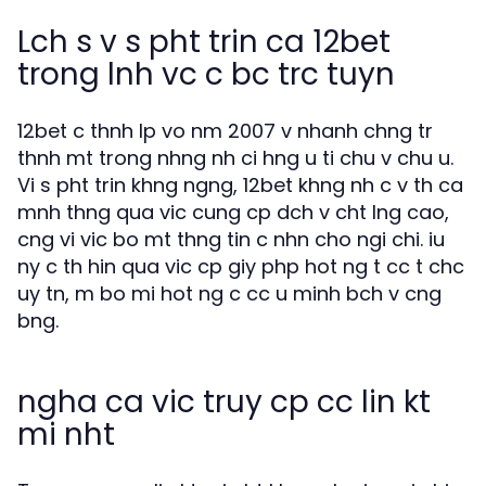
Lch s v s pht trin ca 12bet
trong lnh vc c bc trc tuyn
12bet c thnh lp vo nm 2007 v nhanh chng tr
thnh mt trong nhng nh ci hng u ti chu v chu u.
Vi s pht trin khng ngng, 12bet khng nh c v th ca
mnh thng qua vic cung cp dch v cht lng cao,
cng vi vic bo mt thng tin c nhn cho ngi chi. iu
ny c th hin qua vic cp giy php hot ng t cc t chc
uy tn, m bo mi hot ng c cc u minh bch v cng
bng.
ngha ca vic truy cp cc lin kt
mi nht