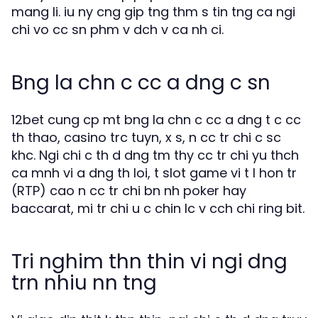
mang li. iu ny cng gip tng thm s tin tng ca ngi
chi vo cc sn phm v dch v ca nh ci.
Bng la chn c cc a dng c sn
12bet cung cp mt bng la chn c cc a dng t c cc
th thao, casino trc tuyn, x s, n cc tr chi c sc
khc. Ngi chi c th d dng tm thy cc tr chi yu thch
ca mnh vi a dng th loi, t slot game vi t l hon tr
(RTP) cao n cc tr chi bn nh poker hay
baccarat, mi tr chi u c chin lc v cch chi ring bit.
Tri nghim thn thin vi ngi dng
trn nhiu nn tng