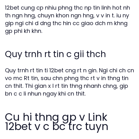
12bet cung cp nhiu phng thc np tin linh hot nh
th ngn hng, chuyn khon ngn hng, v v in t. iu ny
gip ngi chi d dng thc hin cc giao dch m khng
gp phi kh khn.
Quy trnh rt tin c gii thch
Quy trnh rt tin ti 12bet cng rt n gin. Ngi chi ch cn
vo mc Rt tin, sau chn phng thc rt v in thng tin
cn thit. Thi gian x l rt tin thng nhanh chng, gip
bn c c li nhun ngay khi cn thit.
Cu hi thng gp v Link
12bet v c bc trc tuyn