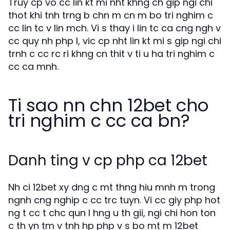
Truy cp vo cc lin kt mi nht khng ch gip ngi chi
thot khi tnh trng b chn m cn m bo tri nghim c
cc lin tc v lin mch. Vi s thay i lin tc ca cng ngh v
cc quy nh php l, vic cp nht lin kt mi s gip ngi chi
trnh c cc rc ri khng cn thit v ti u ha tri nghim c
cc ca mnh.
Ti sao nn chn 12bet cho
tri nghim c cc ca bn?
Danh ting v cp php ca 12bet
Nh ci 12bet xy dng c mt thng hiu mnh m trong
ngnh cng nghip c cc trc tuyn. Vi cc giy php hot
ng t cc t chc qun l hng u th gii, ngi chi hon ton
c th yn tm v tnh hp php v s bo mt m 12bet