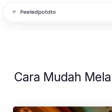
Peeledpotato
P
Cara Mudah Mel