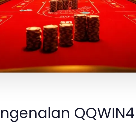
ngenalan QQWIN4