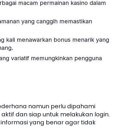
rbagai macam permainan kasino dalam
eamanan yang canggih memastikan
ing kali menawarkan bonus menarik yang
nang.
ng variatif memungkinkan pengguna
ederhana namun perlu dipahami
aktif dan siap untuk melakukan login.
informasi yang benar agar tidak