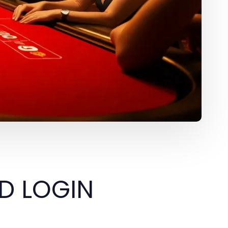
D LOGIN