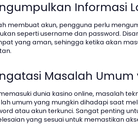
ngumpulkan Informasi Lo
ah membuat akun, pengguna perlu mengump
lukan seperti username dan password. Disa
mpat yang aman, sehingga ketika akan ma
tan.
ngatasi Masalah Umum 
memasuki dunia kasino online, masalah tekni
lah umum yang mungkin dihadapi saat mel
ord atau akun terkunci. Sangat penting u
lesaian yang sesuai untuk memastikan akse