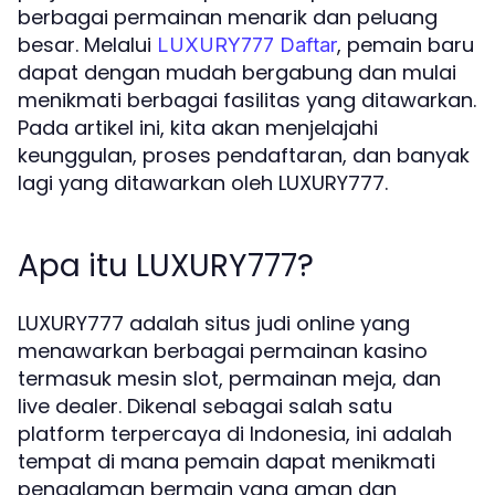
berbagai permainan menarik dan peluang
besar. Melalui
, pemain baru
LUXURY777 Daftar
dapat dengan mudah bergabung dan mulai
menikmati berbagai fasilitas yang ditawarkan.
Pada artikel ini, kita akan menjelajahi
keunggulan, proses pendaftaran, dan banyak
lagi yang ditawarkan oleh LUXURY777.
Apa itu LUXURY777?
LUXURY777 adalah situs judi online yang
menawarkan berbagai permainan kasino
termasuk mesin slot, permainan meja, dan
live dealer. Dikenal sebagai salah satu
platform terpercaya di Indonesia, ini adalah
tempat di mana pemain dapat menikmati
pengalaman bermain yang aman dan