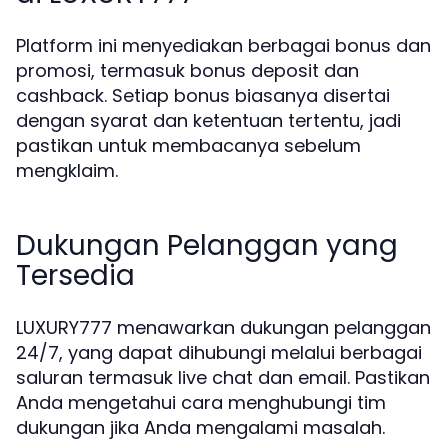
Platform ini menyediakan berbagai bonus dan
promosi, termasuk bonus deposit dan
cashback. Setiap bonus biasanya disertai
dengan syarat dan ketentuan tertentu, jadi
pastikan untuk membacanya sebelum
mengklaim.
Dukungan Pelanggan yang
Tersedia
LUXURY777 menawarkan dukungan pelanggan
24/7, yang dapat dihubungi melalui berbagai
saluran termasuk live chat dan email. Pastikan
Anda mengetahui cara menghubungi tim
dukungan jika Anda mengalami masalah.